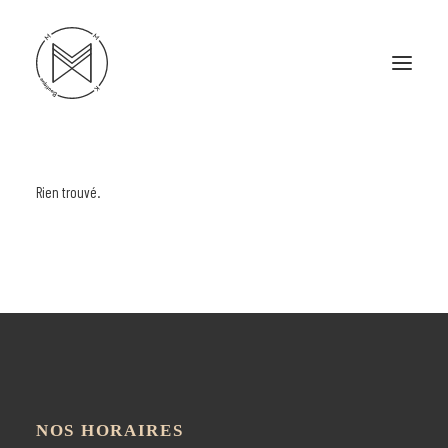
Rien trouvé.
L’HISTOIRE
NOS COUPS D’CŒUR
POUR ELLE
POUR LUI
DANS L’ACTION
PORTFOLIO
NOS HORAIRES