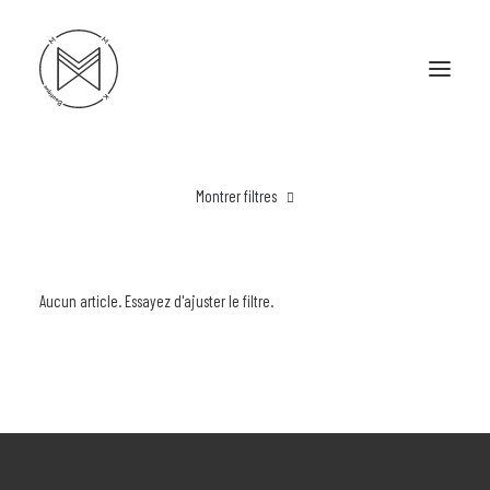
Montrer filtres
L’HISTOIRE
Effacer tout
Porte-cartes
NOS COUPS D’CŒUR
Aucun article. Essayez d'ajuster le filtre.
POUR ELLE
POUR LUI
DANS L’ACTION
PORTFOLIO