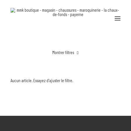
Montrer filtres
L’HISTOIRE
Effacer tout
Bleu
NOS COUPS D’CŒUR
Aucun article. Essayez d'ajuster le filtre.
POUR ELLE
POUR LUI
DANS L’ACTION
PORTFOLIO